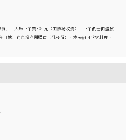
練費），入場下竿費300元（由魚場收費），下竿後任由體驗，
金目鱸）向魚場老闆購買（批發價），本民宿可代客料理。
間