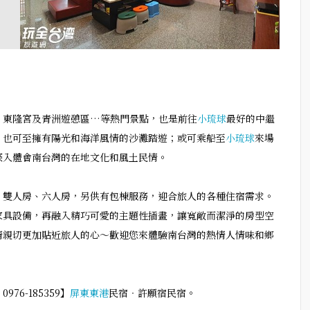
、東隆宮及青洲遊憩區…等熱門景點，也是前往
小琉球
最好的中繼
；也可至擁有陽光和海洋風情的沙灘踏遊；或可乘船至
小琉球
來場
深入體會南台灣的在地文化和風土民情。
、雙人房、六人房，另供有包棟服務，迎合旅人的各種住宿需求。
家具設備，再融入精巧可愛的主題性插畫，讓寬敞而潔淨的房型空
情親切更加貼近旅人的心～歡迎您來體驗南台灣的熱情人情味和鄉
6-185359】
屏東
東港
民宿‧許願宿民宿。