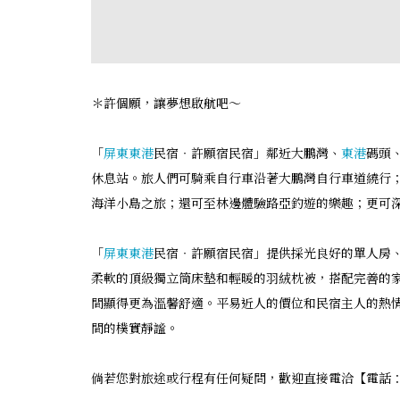
＊許個願，讓夢想啟航吧～
「
屏東
東港
民宿‧許願宿民宿」鄰近大鵬灣、
東港
碼頭
休息站。旅人們可騎乘自行車沿著大鵬灣自行車道繞行
海洋小島之旅；還可至林邊體驗路亞釣遊的樂趣；更可
「
屏東
東港
民宿‧許願宿民宿」提供採光良好的單人房
柔軟的頂級獨立筒床墊和輕暖的羽絨枕被，搭配完善的
間顯得更為溫馨舒適。平易近人的價位和民宿主人的熱
間的樸實靜謐。
倘若您對旅途或行程有任何疑問，歡迎直接電洽【電話：097