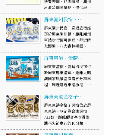
博覽樂園、花園鐘樓、潮州
河濱公園等景點，提供屏…
屏東潮州民宿‧…
屏東潮州民宿‧奇遇旅宿座
落於屏東潮州鎮，距離潮州
車站步行便可到達，鄰近時
光隧道、八大森林樂園、…
屏東東港‧愛晴…
屏東東港宿‧愛晴海民宿位
於屏東縣東港鎮，距離大鵬
灣國家風景區僅需五分鐘車
程，周邊鄰近東港漁港、…
屏東東港金格子…
屏東東港金格子民宿位於屏
東東港，登記為合法民宿
733號，距離觀音亭欣賞澎
湖花火節車行約10分鐘…