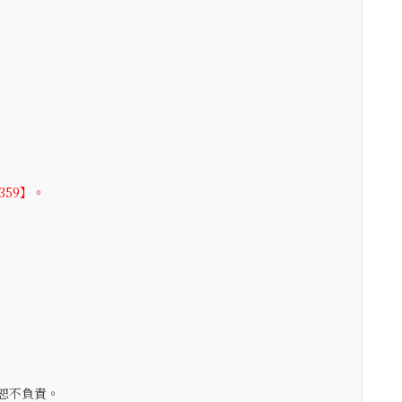
359】。
。
恕不負責。