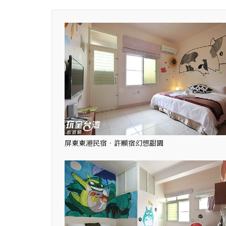
屏東東港民宿‧許願宿幻想甜園