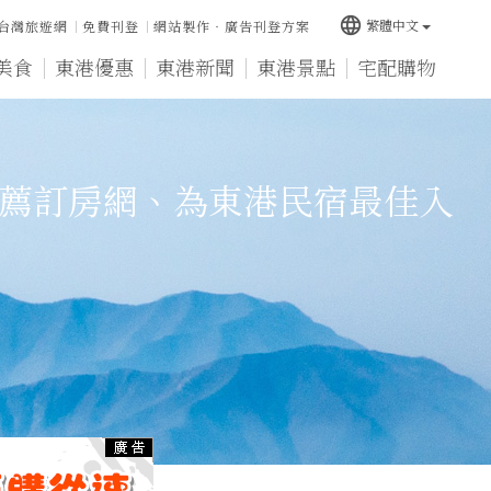
language
繁體中文
台灣旅遊網
免費刊登
網站製作‧廣告刊登方案
美食
東港優惠
東港新聞
東港景點
宅配購物
薦訂房網、為東港民宿最佳入