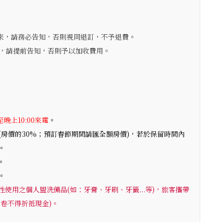
未能前來，請務必告知，否則視同退訂，不予退費。
離開，請提前告知，否則予以加收費用。
至晚上10:00來電
。
(房價的30%；預訂春節期間請匯全額房價)，若於保留時間內
。
。
。
使用之個人盥洗備品(如：牙膏、牙刷、牙籤...等)，旅客攜帶
卷不得折抵現金)。