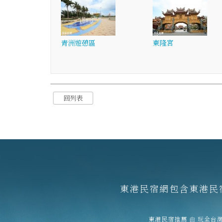
青洲遊憩區
東隆宮
回列表
東港民宿網包含東港民
東港民宿推薦
由
玩全台