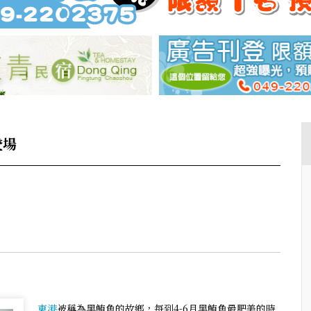
登場
東港
被稱為黑鮪魚的故鄉，每到4-6月黑鮪魚最肥美的時