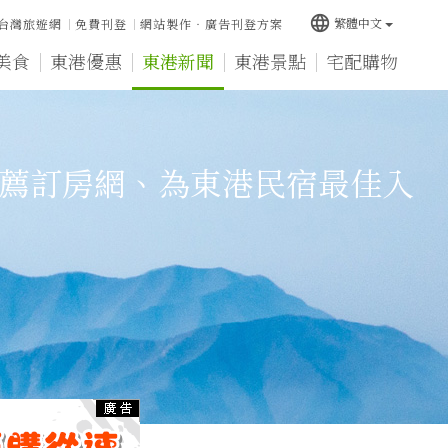
language
繁體中文
台灣旅遊網
免費刊登
網站製作‧廣告刊登方案
美食
東港優惠
東港新聞
東港景點
宅配購物
薦訂房網、為東港民宿最佳入