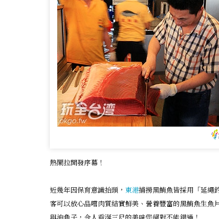
熱鬧拉開發序幕！
近幾年因保育意識抬頭，
東港
捕撈黑鮪魚皆採用「延繩
客可以放心品嚐肉質結實鮮美、營養豐富的黑鮪魚生魚
與油魚子，令人垂涎三尺的美味您絕對不能錯過！