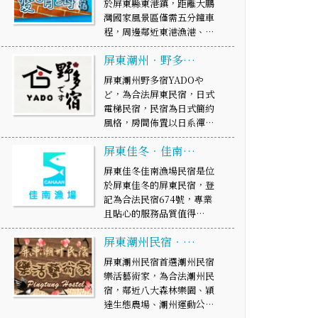
於屏東縣東港鎮，距離大鵬
灣國家風景區僅需五分鐘車
程，周邊鄰近東港漁港、…
屏東潮州‧野多…
屏東潮州野多宿YADOや
ど，為合法屏東民宿，日式
電梯民宿，民宿為日式簡約
風格，房間佈置以日系禪…
屏東佳冬．佳南…
屏東佳冬佳南漁場民宿是位
於屏東佳冬的屏東民宿，登
記為合法民宿674號，專業
且貼心的服務品質值得…
屏東潮州民宿‧…
屏東潮州民宿首選潮州民宿
樂活藝術家，為合法潮州民
宿，鄰近八大森林樂園、穎
達生態農場、潮州運動公…