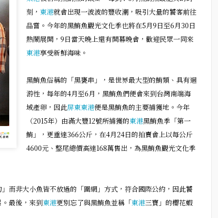
刻，
東港
就會出現一波波的豐收潮，吸引大量的饕客前往
品嘗。今年的黑鮪魚觀光文化季也將在5月9日至6月30日
熱鬧展開，9日當天晚上還有開幕晚會，歡迎民眾一同來
東港
享受新鮮海味。
黑鮪魚俗稱的「黑甕串」，是世界最大型的鮪類、具有迴
游性，每年的4月至6月，黑鮪魚們便會來到台灣南端海
域產卵，因此
屏東
東港
便是黑鮪魚的主要捕獲地。今年
（2015年）由滿大豐12號所捕獲的
東港
黑鮪魚季「第一
鮪」，更重達366公斤，在4月24日的拍賣會上以每公斤
4600元、整尾總價高達168萬售出，為黑鮪魚觀光文化季
釣」而非大小魚皆不放過的「圍網」方式，符合國際公約，因此饕
片。最後，來到
東港
更別忘了與黑鮪魚並稱「
東港
三寶」的櫻花蝦