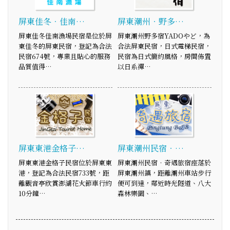
屏東佳冬．佳南…
屏東潮州‧野多…
屏東佳冬佳南漁場民宿是位於屏
屏東潮州野多宿YADOやど，為
東佳冬的屏東民宿，登記為合法
合法屏東民宿，日式電梯民宿，
民宿674號，專業且貼心的服務
民宿為日式簡約風格，房間佈置
品質值得…
以日系禪…
屏東東港金格子…
屏東潮州民宿‧…
屏東東港金格子民宿位於屏東東
屏東潮州民宿‧奇遇旅宿座落於
港，登記為合法民宿733號，距
屏東潮州鎮，距離潮州車站步行
離觀音亭欣賞澎湖花火節車行約
便可到達，鄰近時光隧道、八大
10分鐘…
森林樂園、…