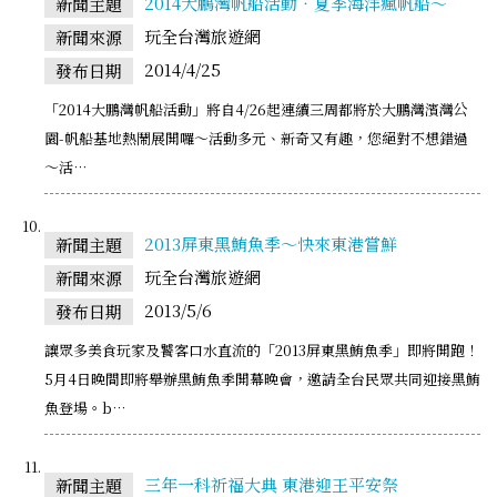
2014大鵬灣帆船活動‧夏季海洋瘋帆船～
新聞主題
玩全台灣旅遊網
新聞來源
2014/4/25
發布日期
「2014大鵬灣帆船活動」將自4/26起連續三周都將於大鵬灣濱灣公
園-帆船基地熱鬧展開囉～活動多元、新奇又有趣，您絕對不想錯過
～活…
2013屏東黑鮪魚季～快來東港嘗鮮
新聞主題
玩全台灣旅遊網
新聞來源
2013/5/6
發布日期
讓眾多美食玩家及饕客口水直流的「2013屏東黑鮪魚季」即將開跑！
5月4日晚間即將舉辦黑鮪魚季開幕晚會，邀請全台民眾共同迎接黑鮪
魚登場。b…
三年一科祈福大典 東港迎王平安祭
新聞主題