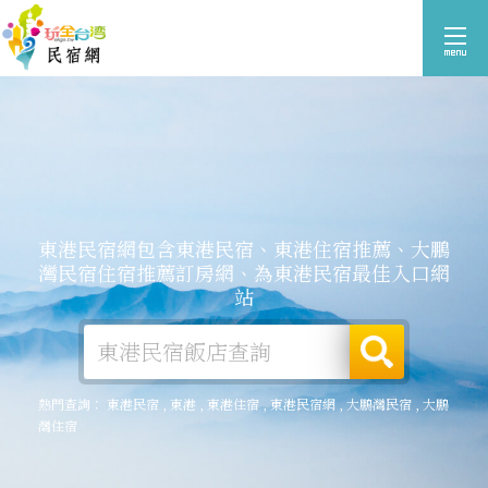
東港民宿網包含東港民宿、東港住宿推薦、大鵬
灣民宿住宿推薦訂房網、為東港民宿最佳入口網
站
熱門查詢：
東港民宿
,
東港
,
東港住宿
,
東港民宿網
,
大鵬灣民宿
,
大鵬
灣住宿