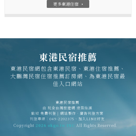
更多東港住宿
arrow_right
東港民宿推薦
東港民宿網包含東港民宿、東港住宿推薦、
大鵬灣民宿住宿推薦訂房網、為東港民宿最
佳入口網站
東港民宿推薦
由
玩全台灣旅遊網
建置維護
歡迎
免費刊登
|
網站製作‧廣告刊登方案
刊登專線：
049-2202375
、
加入LINE好友
Copyright
2026 okgo.tw INC
All Rights Reserved.