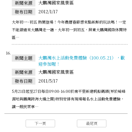
大鵬灣國家風景區
新聞來源
2012/1/17
發布日期
大年初一~初五 熱鬧登場！今年農曆春節想來點新鮮的玩法嗎！一定
不能錯過來大鵬灣走一趟，大年初一到初五，屏東大鵬灣國際休閒特
區…
大鵬灣水上活動免費體驗（100.05.21），歡
新聞主題
迎參加喔！
大鵬灣國家風景區
新聞來源
2011/5/17
發布日期
5月21日起至27日每日09:00-16:00於南平里新建帆船碼頭(界於崎峰
濕地與鵬灣跨海大橋之間)特別安排有現場報名水上活動免費體驗，
讓一般民眾享…
下一頁
最尾頁