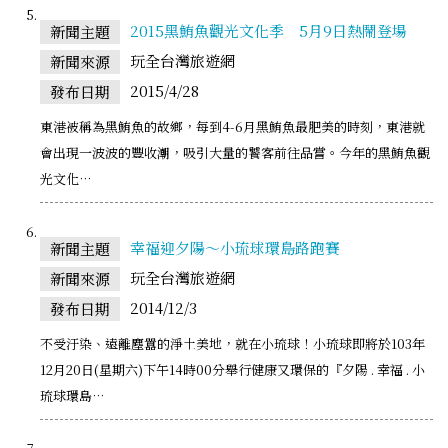
2015黑鮪魚觀光文化季 5月9日熱鬧登場
新聞主題
玩全台灣旅遊網
新聞來源
2015/4/28
發布日期
東港被稱為黑鮪魚的故鄉，每到4-6月黑鮪魚最肥美的時刻，東港就
會出現一波波的豐收潮，吸引大量的饕客前往品嘗。今年的黑鮪魚觀
光文化…
幸福迎夕陽～小琉球環島路跑賽
新聞主題
玩全台灣旅遊網
新聞來源
2014/12/3
發布日期
不受汙染、遠離塵囂的淨土美地，就在小琉球！小琉球即將於103年
12月20日(星期六)下午14時00分舉行健康又環保的『夕陽 . 幸福 . 小
琉球環島…