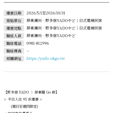
2026/5/1至2026/10/31
優惠日期
屏東潮州‧野多宿YADOやど｜日式電梯民宿
張貼單位
屏東潮州‧野多宿YADOやど｜日式電梯民宿
優惠地點
屏東潮州‧野多宿YADOやど
聯絡人員
0981-812996
聯絡電話
--
聯絡傳真
https://yado.okgo.tw
相關網址
【野多宿 YADO ｜ 屏東購 Go 節】
✨ 平日入住 95 折優惠 ✨
(週日至週四限定)