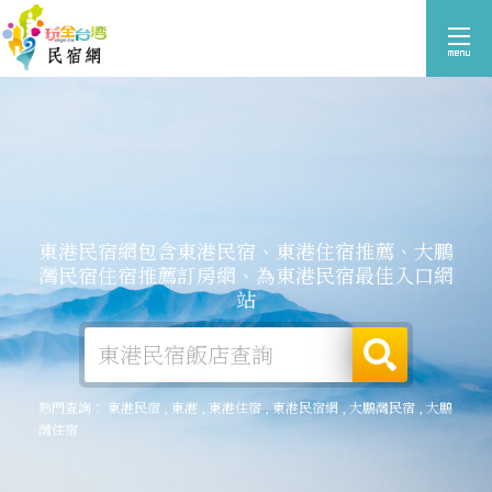
東港民宿網包含東港民宿、東港住宿推薦、大鵬
灣民宿住宿推薦訂房網、為東港民宿最佳入口網
站
熱門查詢：
東港民宿
,
東港
,
東港住宿
,
東港民宿網
,
大鵬灣民宿
,
大鵬
灣住宿