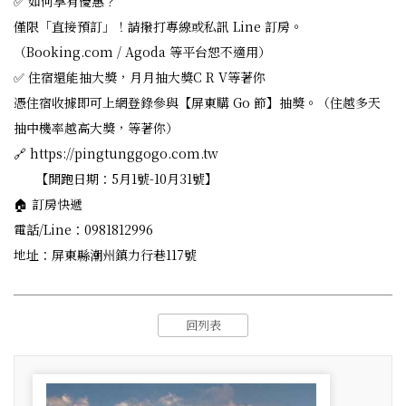
✅ 如何享有優惠？
僅限「直接預訂」！請撥打專線或私訊 Line 訂房。
（Booking.com / Agoda 等平台恕不適用）
✅ 住宿還能抽大獎，月月抽大獎C R V等著你
憑住宿收據即可上網登錄參與【屏東購 Go 節】抽獎。（住越多天
抽中機率越高大獎，等著你）
🔗 https://pingtunggogo.com.tw
【開跑日期：5月1號-10月31號】
🏠 訂房快遞
電話/Line：0981812996
地址：屏東縣潮州鎮力行巷117號
回列表