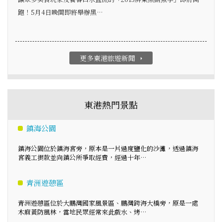
跑！5月4日晚間即將舉辦黑…
更多東港旅遊新聞
arrow_right
東港熱門景點
鎮海公園
鎮海公園位於鎮海宮旁，原本是一片過度鹽化的沙灘，透過鎮海
宮義工捐款並向鎮公所爭取經費，經過十年…
青洲遊憩區
青洲遊憩區位於大鵬灣國家風景區、鵬灣跨海大橋旁，原是一處
木麻黃防風林，當地民眾經常來此戲水、烤…