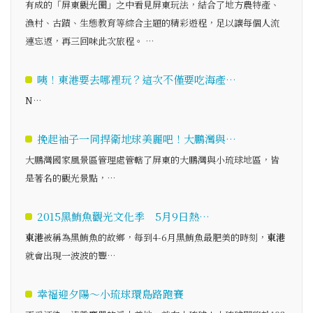
有成的「屏東觀光圈」之中看見屏東玩法，結合了地方農特產、
漁村、古蹟、生態教育等綜合主題的精彩遊程，足以讓每個人流
連忘返，再三回味此次旅程。 …
咦！東港要去哪裡玩？這次不僅要吃海產…
N…
挽起袖子一同捍衛地球美麗吧！大鵬灣與…
大鵬灣國家風景區管理處管轄了屏東的大鵬灣與小琉球地區，皆
是著名的觀光景點，…
2015黑鮪魚觀光文化季 5月9日熱…
東港
被稱為黑鮪魚的故鄉，每到4-6月黑鮪魚最肥美的時刻，
東港
就會出現一波波的豐…
幸福迎夕陽～小琉球環島路跑賽