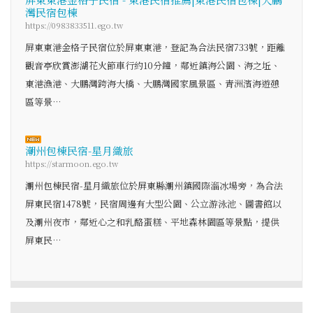
灣民宿包棟
https://0983833511.ego.tw
屏東東港金格子民宿位於屏東東港，登記為合法民宿733號，距離
觀音亭欣賞澎湖花火節車行約10分鐘，鄰近鎮海公園、海之坵、
東港漁港、大鵬灣跨海大橋、大鵬灣國家風景區、青洲濱海遊憩
區等景…
潮州包棟民宿-星月織旅
https://starmoon.ego.tw
潮州包棟民宿-星月織旅位於屏東縣潮州鎮國際溜冰場旁，為合法
屏東民宿1478號，民宿周邊有大型公園、公立游泳池、圖書館以
及潮州夜市，鄰近心之和乳酪蛋糕、平地森林園區等景點，提供
屏東民…