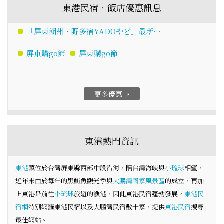
東港民宿‧飯店優惠訊息
「屏東潮州‧野多宿YADOやど」最新…
屏東購go節
屏東購go節
更多優惠
arrow_right
東港熱門資訊
東港
鎮位於台灣屏東縣西部中段沿海，隔台灣海峽與
小琉球
相望，
近年來由於每年的黑鮪魚觀光季與
大鵬灣國家風景區
的成立，再加
上東港是前往
小琉球
旅遊的漁港，因此東港民宿蓬勃發展，
東港民
宿網
特別網羅東港民宿以及大鵬灣民宿數十家，提供
東港民宿
搜尋
最佳網站。