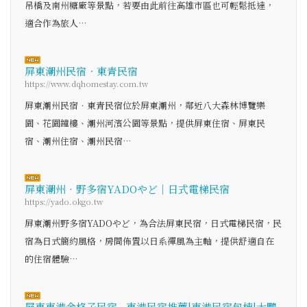
吊橋及南州糖廠等景點，若要由此前往高雄市區也可輕鬆抵達，
適合作為旅人…
屏東潮州民宿．東青民宿
https://www.dqhomestay.com.tw
屏東潮州民宿．東青民宿位於屏東潮州，鄰近八大森林博覽樂
園、花園鐘樓、潮州河濱公園等景點，提供屏東住宿、屏東民
宿、潮州住宿、潮州民宿…
屏東潮州‧野多宿YADOやど｜日式電梯民宿
https://yado.okgo.tw
屏東潮州野多宿YADOやど，為合法屏東民宿，日式電梯民宿，民
宿為日式簡約風格，房間佈置以日系禪風為主軸，提供舒適自在
的住宿體驗…
屏東東港金格子民宿 - 東港民宿推薦|東港民宿包棟|大鵬