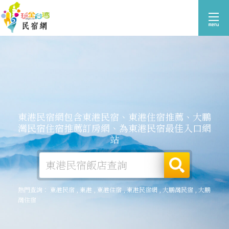
東港民宿網包含東港民宿、東港住宿推薦、大鵬
灣民宿住宿推薦訂房網、為東港民宿最佳入口網
站
熱門查詢：
東港民宿
,
東港
,
東港住宿
,
東港民宿網
,
大鵬灣民宿
,
大鵬
灣住宿