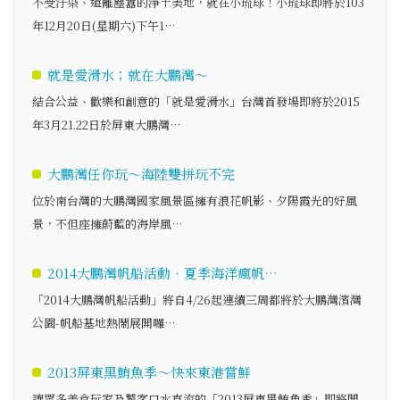
不受汙染、遠離塵囂的淨土美地，就在小琉球！小琉球即將於103
年12月20日(星期六)下午1…
就是愛滑水；就在大鵬灣～
結合公益、歡樂和創意的「就是愛滑水」台灣首發場即將於2015
年3月21.22日於屏東大鵬灣…
大鵬灣任你玩～海陸雙拼玩不完
位於南台灣的大鵬灣國家風景區擁有浪花帆影、夕陽霞光的好風
景，不但座擁蔚藍的海岸風…
2014大鵬灣帆船活動‧夏季海洋瘋帆…
「2014大鵬灣帆船活動」將自4/26起連續三周都將於大鵬灣濱灣
公園-帆船基地熱鬧展開囉…
2013屏東黑鮪魚季～快來東港嘗鮮
讓眾多美食玩家及饕客口水直流的「2013屏東黑鮪魚季」即將開