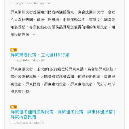
https://lohas-artist.ego.tw
屏東潮州民宿首選潮州民宿樂活藝術家，為合法潮州民宿，鄰近
八大森林樂園、穎達生態農場、潮州運動公園、客家文化園區等
知名景點，專業且貼心的服務品質是您值得信賴的潮州民宿、潮
州民宿推薦，…
屏東東港民宿‧玉大曆HR行館
https://yudali.okgo.tw
屏東東港民宿‧玉大曆HR行館位於屏東東港，為合法屏東旅館，
鄰近國際賽車場、大鵬灣國家風景區和小琉球乘船碼頭，提供屏
東住宿、屏東民宿、屏東東港住宿、屏東東港民宿、代訂小琉球
優惠來回船…
屏東佳冬佳南漁場民宿 - 屏東佳冬民宿 | 屏東林邊民宿 |
屏東枋寮民宿
https://canaan.ego.tw