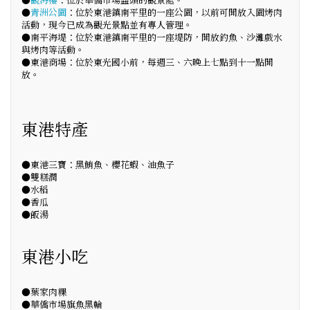
●
青洲公園
：位於東港鎮南平里的一座公園，以前可開放入園烤肉
活動，現今已成為觀光景點並有專人管理。
●南平海堤：位於東港鎮南平里的一座堤防，開放釣魚、沙灘戲水
與烤肉等活動。
●東港商場：位於東光國小前，每週三、六晚上七點到十一點開
放。
東港特產
●東港三寶：黑鮪魚、櫻花蝦、油魚子
●雙糕潤
●水稻
●香瓜
●飯湯
東港小吃
●葉家肉粿
●華僑市場旗魚黑輪