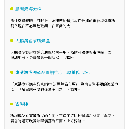
鵬灣跨海大橋
嚮往英國泰晤士河畔上，會隨著船隻進港而升起的倫敦塔橋奇觀
嗎？現在不必遠赴歐洲，在臺灣的大…
大鵬灣國家風景區
大鵬灣位於屏東縣
東港
鎮的南平里，橫跨林邊鄉與
東港
鎮，為一
潟湖地形，是臺灣第一個採BOT民間…
東港漁港漁產品直銷中心（原華僑市場）
「
東港
漁港漁產品直銷中心(原華僑市場)」為南台灣重要的漁業中
心，也是台灣重要的交易港口之一，漁獲…
觀海樓
觀海樓位於
東港
漁港的右側，不但可遠眺琉球嶼和林園工業區，
黃昏時還可欣賞餘暉灑落海平面，上方歸航…