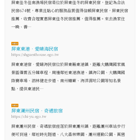
屏東佳冬佳南漁場民宿是位於屏東佳冬的屏東民宿，登記為合法
民宿674號，專業且貼心的服務品質值得信賴屏東民宿，屏東民宿
推薦，收費合理實惠屏東佳冬民宿推薦，值得推薦。來去漁家住
一晚、養…
屏東東港‧愛晴海民宿
https://shguesthouse.ego.tw
屏東東港宿‧愛晴海民宿位於屏東縣東港鎮，距離大鵬灣國家風
景區僅需五分鐘車程，周邊鄰近東港漁港、鎮海公園、大鵬灣國
際賽車場、泗林健走步道、南州糖廠、海洋濕地公園等知名景
點，提供東港民…
屏東潮州民宿‧奇遇旅宿
https://chi-yu.ego.tw
屏東潮州民宿‧奇遇旅宿座落於屏東潮州鎮，距離潮州車站步行
便可到達，鄰近時光隧道、八大森林樂園、潮州運動公園、萬巒