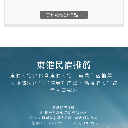
更多東港旅遊景點
arrow_right
東港民宿推薦
東港民宿網包含東港民宿、東港住宿推薦、
大鵬灣民宿住宿推薦訂房網、為東港民宿最
佳入口網站
東港民宿推薦
由
玩全台灣旅遊網
建置維護
歡迎
免費刊登
|
網站製作‧廣告刊登方案
刊登專線：
049-2202375
、
加入LINE好友