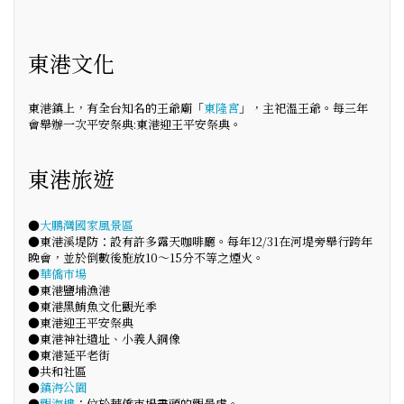
東港文化
東港鎮上，有全台知名的王爺廟「
東隆宮
」，主祀溫王爺。每三年
會舉辦一次平安祭典:東港迎王平安祭典。
東港旅遊
●
大鵬灣國家風景區
●東港溪堤防：設有許多露天咖啡廳。每年12/31在河堤旁舉行跨年
晚會，並於倒數後施放10～15分不等之煙火。
●
華僑市場
●東港鹽埔漁港
●東港黑鮪魚文化觀光季
●東港迎王平安祭典
●東港神社遺址、小義人銅像
●東港延平老街
●共和社區
●
鎮海公園
●
觀海樓
：位於華僑市場盡頭的觀景處。