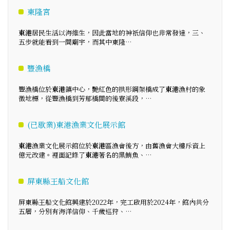
東隆宮
東港
居民生活以海維生，因此當地的神祇信仰也非常發達，三、
五步就能看到一間廟宇，而其中東隆…
豐漁橋
豐漁橋位於
東港
鎮中心，艷紅色的拱形鋼架橋成了
東港
漁村的象
徵地標，從豐漁橋到芳郁橋間的後寮溪段，…
(已歇業)東港漁業文化展示館
東港
漁業文化展示館位於
東港
區漁會後方，由舊漁會大樓斥資上
億元改建。裡面記錄了
東港
著名的黑鮪魚、…
屏東縣王船文化館
屏東縣王船文化館興建於2022年，完工啟用於2024年，館內共分
五層，分別有海洋信仰、千歲巡狩、…